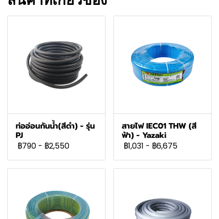
สินค้าที่เกี่ยวข้อง
ท่ออ่อนกันน้ำ(สีดำ) - รุ่น
สายไฟ IEC01 THW (สี
PJ
ฟ้า) - Yazaki
฿790
-
฿2,550
฿1,031
-
฿6,675