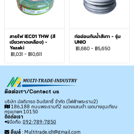
สายไฟ IEC01 THW (สี
ท่ออ่อนกันน้ำสีเทา - รุ่น
เขียวคาดเหลือง) -
UNIO
Yazaki
฿1,680
-
฿5,650
฿1,031
-
฿10,611
ติดต่อเรา/Contact us
บริษัท มัลติเทรด อินดัสทรี้ จำกัด (ไฟฟ้าพระราม2)
186,188 ถนนพระรามที่2 แขวงแสมดำ เขตบางขุนเทียน
กรุงเทพฯ 10150
ติดต่อเรา
📲มือถือ.
092-789-7850
อีเมล์
: Multitrade.idt@gmail.com