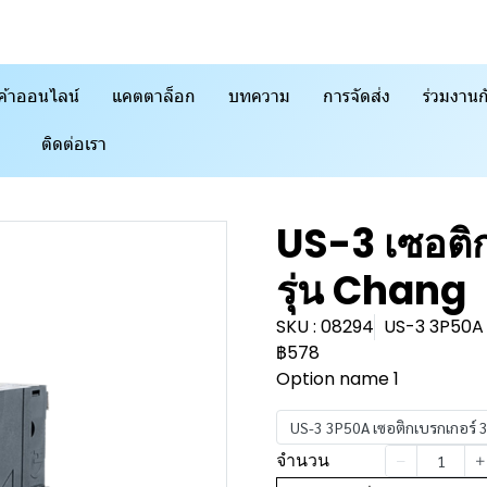
ค้าออนไลน์
แคตตาล็อก
บทความ
การจัดส่ง
ร่วมงานก
ติดต่อเรา
US-3 เซอติก
รุ่น Chang
SKU : 08294
US-3 3P50A 
฿578
Option name 1
US-3 3P50A เซอติกเบรกเกอร์ 
จำนวน