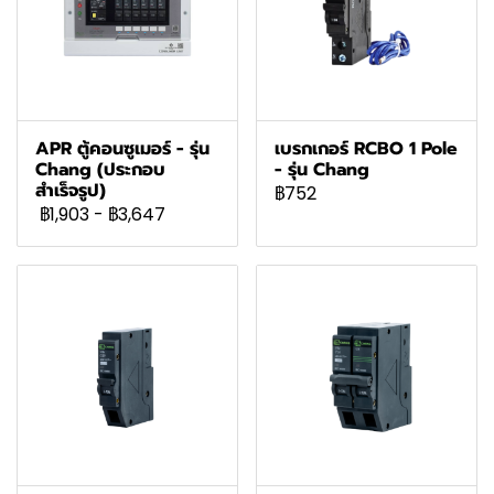
APR ตู้คอนซูเมอร์ - รุ่น
เบรกเกอร์ RCBO 1 Pole
Chang (ประกอบ
- รุ่น Chang
สำเร็จรูป)
฿752
฿1,903
-
฿3,647