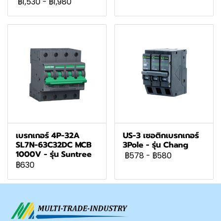
฿1,530
-
฿1,980
เบรกเกอร์ 4P-32A
US-3 เซอติกเบรกเกอร์
SL7N-63C32DC MCB
3Pole - รุ่น Chang
1000V - รุ่น Suntree
฿578
-
฿580
฿630