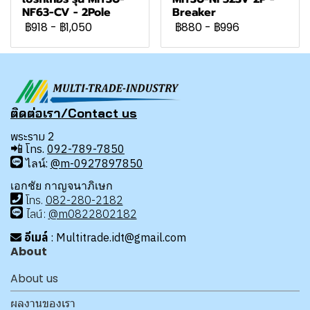
NF63-CV - 2Pole
Breaker
฿918
-
฿1,050
฿880
-
฿996
ติดต่อเรา/Contact us
พระราม 2
📲
โทร.
092-789-7850
ไลน์:
@m-0927897850
เอกชัย กาญจนาภิเษก
โทร
.
08
2-280-2182
ไลน์:
@m0822802182
อีเมล์
: Multitrade.idt@gmail.com
About
About us
ผลงานของเรา