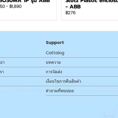
BO30MA 1P รุ่น ABB
Stotz Plastic enclos
- ABB
850
-
฿1,890
฿276
Support
Cattalog
เรา
บทความ
เรา
การจัดส่ง
เงื่อนไขการคืนสินค้า
คำถามที่พบบ่อย