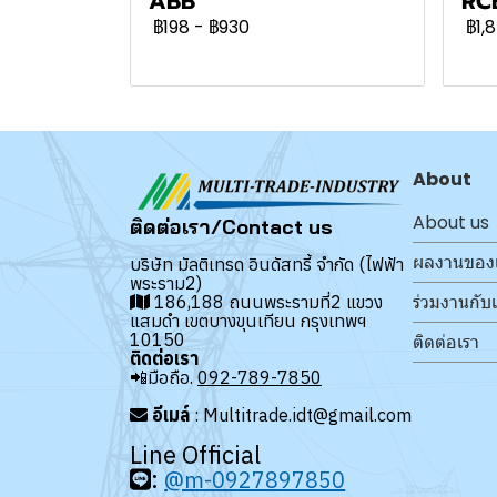
ABB
RC
฿198
-
฿930
฿1,
About
About us
ติดต่อเรา/Contact us
ผลงานของ
บริษัท มัลติเทรด อินดัสทรี้ จำกัด (ไฟฟ้า
พระราม2)
ร่วมงานกับ
186,188 ถนนพระรามที่2 แขวง
แสมดำ เขตบางขุนเทียน กรุงเทพฯ
10150
ติดต่อเรา
ติดต่อเรา
📲มือถือ.
092-789-7850
อีเมล์
: Multitrade.idt@gmail.com
Line Official
:
@m-0927897850