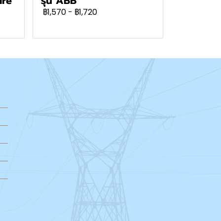
ure
รุ่น ABB
฿1,570
-
฿1,720