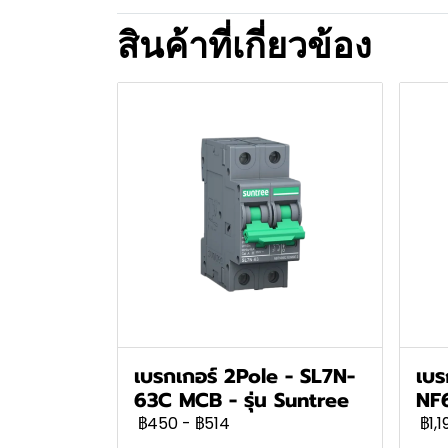
สินค้าที่เกี่ยวข้อง
เบรกเกอร์ 2Pole - SL7N-
เบร
63C MCB - รุ่น Suntree
NF
฿450
-
฿514
฿1,1