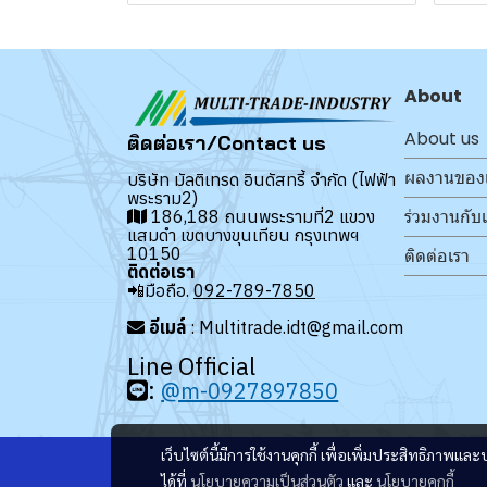
About
About us
ติดต่อเรา/Contact us
ผลงานของ
บริษัท มัลติเทรด อินดัสทรี้ จำกัด (ไฟฟ้า
พระราม2)
ร่วมงานกับ
186,188 ถนนพระรามที่2 แขวง
แสมดำ เขตบางขุนเทียน กรุงเทพฯ
10150
ติดต่อเรา
ติดต่อเรา
📲มือถือ.
092-789-7850
อีเมล์
: Multitrade.idt@gmail.com
Line Official
:
@m-0927897850
เว็บไซต์นี้มีการใช้งานคุกกี้ เพื่อเพิ่มประสิทธิภาพ
ได้ที่
นโยบายความเป็นส่วนตัว
และ
นโยบายคุกกี้