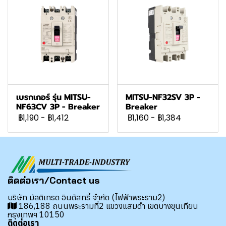
เบรกเกอร์ รุ่น MITSU-
MITSU-NF32SV 3P -
NF63CV 3P - Breaker
Breaker
฿1,190
-
฿1,412
฿1,160
-
฿1,384
ติดต่อเรา/Contact us
บริษัท มัลติเทรด อินดัสทรี้ จำกัด (ไฟฟ้าพระราม2)
186,188 ถนนพระรามที่2 แขวงแสมดำ เขตบางขุนเทียน
กรุงเทพฯ 10150
ติดต่อเรา