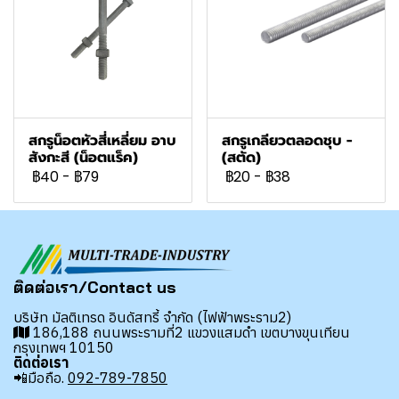
สกรูน็อตหัวสี่เหลี่ยม อาบ
สกรูเกลียวตลอดชุบ -
สังกะสี (น็อตแร็ค)
(สตัด)
฿40
-
฿79
฿20
-
฿38
ติดต่อเรา/Contact us
บริษัท มัลติเทรด อินดัสทรี้ จำกัด (ไฟฟ้าพระราม2)
186,188 ถนนพระรามที่2 แขวงแสมดำ เขตบางขุนเทียน
กรุงเทพฯ 10150
ติดต่อเรา
📲มือถือ.
092-789-7850