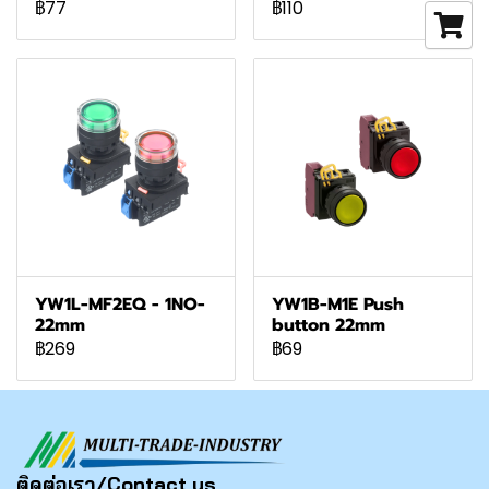
฿77
฿110
YW1L-MF2EQ - 1NO-
YW1B-M1E Push
22mm
button 22mm
฿269
฿69
ติดต่อเรา/Contact us