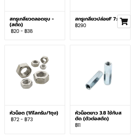
สกรูเกลียวตลอดชุบ -
สกรูเกลียวปล่อยF 7x1
(สตัด)
฿290
฿20
-
฿38
หัวน็อต (1กิโลกรัม/1ถุง)
หัวน็อตยาว 3.8 ใช้กับส
ตัด (ตัวต่อสตัด)
฿72
-
฿73
฿11