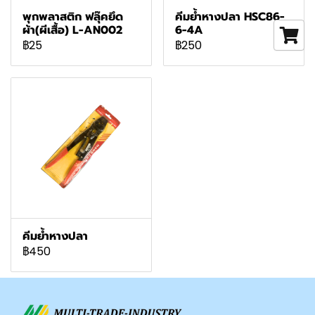
พุกพลาสติก ฟลุ๊คยึด
คีมย้ำหางปลา HSC86-
ผ้า(ผีเสื้อ) L-AN002
6-4A
฿25
฿250
คีมย้ำหางปลา
฿450