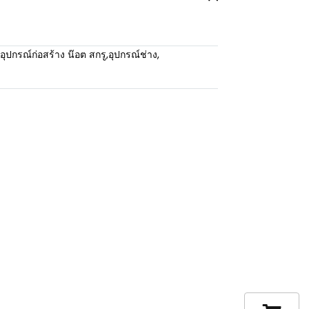
อุปกรณ์ก่อสร้าง น๊อต สกรู
,
อุปกรณ์ช่าง
,