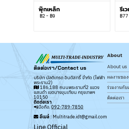
พุ๊กเหล็ก
รีเ
฿2
-
฿9
฿77
About
About us
ติดต่อเรา/Contact us
ผลงานของ
บริษัท มัลติเทรด อินดัสทรี้ จำกัด (ไฟฟ้า
พระราม2)
ร่วมงานกับ
186,188 ถนนพระรามที่2 แขวง
แสมดำ เขตบางขุนเทียน กรุงเทพฯ
10150
ติดต่อเรา
ติดต่อเรา
📲มือถือ.
092-789-7850
อีเมล์
: Multitrade.idt@gmail.com
Line Official