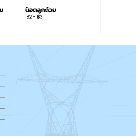
าบ
น็อตลูกถ้วย
฿2
-
฿3