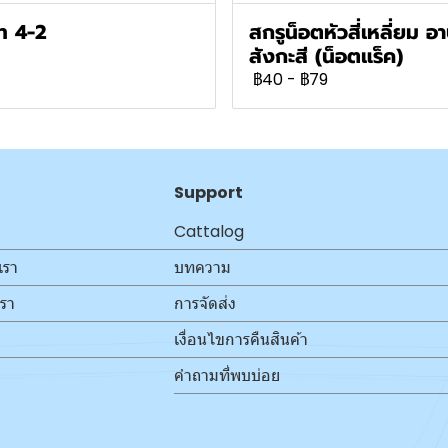
วท 4-2
สกรูน็อตหัวสี่เหลี่ยม อ
สังกะสี (น็อตแร็ค)
฿40
-
฿79
Support
Cattalog
เรา
บทความ
เรา
การจัดส่ง
เงื่อนไขการคืนสินค้า
คำถามที่พบบ่อย