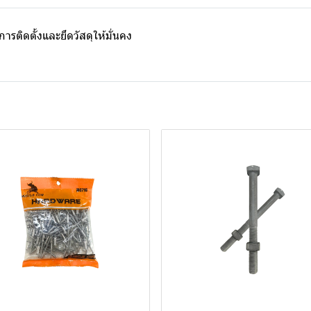
ารติดตั้งและยึดวัสดุให้มั่นคง