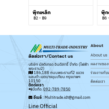
พุ๊กเหล็ก
พุ๊ก
฿2
-
฿9
฿8
About
About us
ติดต่อเรา/Contact us
ผลงานของ
บริษัท มัลติเทรด อินดัสทรี้ จำกัด (ไฟฟ้า
พระราม2)
ร่วมงานกับ
186,188 ถนนพระรามที่2 แขวง
แสมดำ เขตบางขุนเทียน กรุงเทพฯ
10150
ติดต่อเรา
ติดต่อเรา
📲มือถือ.
092-789-7850
อีเมล์
: Multitrade.idt@gmail.com
Line Official