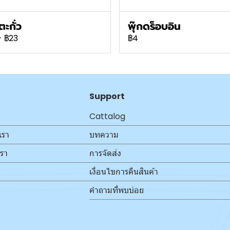
ตะกั่ว
พุ๊กดร็อบอิน
-
฿23
฿4
Support
Cattalog
เรา
บทความ
เรา
การจัดส่ง
เงื่อนไขการคืนสินค้า
คำถามที่พบบ่อย