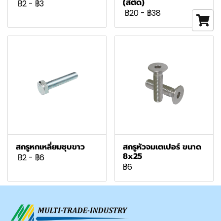
(สตัด)
฿2
-
฿3
฿20
-
฿38
สกรูหกเหลี่ยมชุบขาว
สกรูหัวจมเตเปอร์ ขนาด
8x25
฿2
-
฿6
฿6