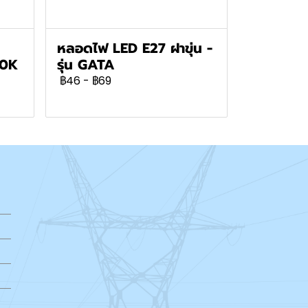
หลอดไฟ LED E27 ฝาขุ่น -
00K
รุ่น GATA
฿46
-
฿69