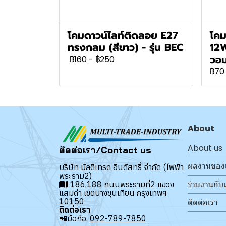
โคมดาวน์ไลท์ติดลอย E27
โคม
ทรงกลม (สีขาว) - รุ่น BEC
12
วอ
฿160
-
฿250
฿70
About
About us
ติดต่อเรา/Contact us
ผลงานของ
บริษัท มัลติเทรด อินดัสทรี้ จำกัด (ไฟฟ้า
พระราม2)
ร่วมงานกับ
186,188 ถนนพระรามที่2 แขวง
แสมดำ เขตบางขุนเทียน กรุงเทพฯ
10150
ติดต่อเรา
ติดต่อเรา
📲มือถือ.
092-789-7850