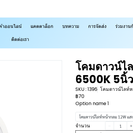
ค้าออนไลน์
แคตตาล็อก
บทความ
การจัดส่ง
ร่วมงานก
ติดต่อเรา
โคมดาวน์ไล
6500K 5นิ
SKU : 1396
โคมดาวน์ไลท์ห
฿70
Option name 1
โคมดาวน์ไลท์หน้ากลม 12W แสง
จำนวน