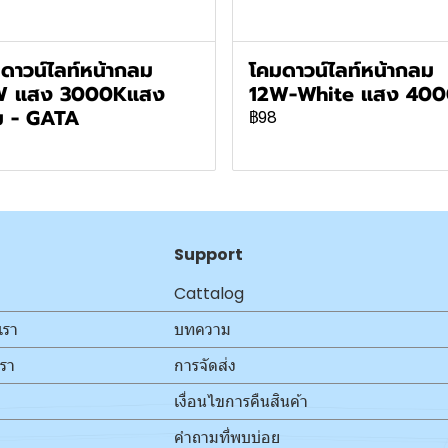
ดาวน์ไลท์หน้ากลม
โคมดาวน์ไลท์หน้ากลม
W แสง 3000Kแสง
12W-White แสง 40
ม - GATA
฿98
Support
Cattalog
เรา
บทความ
เรา
การจัดส่ง
เงื่อนไขการคืนสินค้า
คำถามที่พบบ่อย