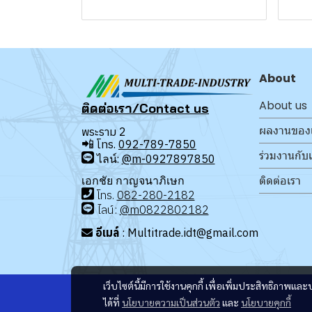
About
About us
ติดต่อเรา/Contact us
ผลงานของ
พระราม 2
📲
โทร.
092-789-7850
ร่วมงานกับ
ไลน์:
@m-0927897850
ติดต่อเรา
เอกชัย กาญจนาภิเษก
โทร
.
08
2-280-2182
ไลน์:
@m0822802182
อีเมล์
: Multitrade.idt@gmail.com
เว็บไซต์นี้มีการใช้งานคุกกี้ เพื่อเพิ่มประสิทธิภาพ
ได้ที่
นโยบายความเป็นส่วนตัว
และ
นโยบายคุกกี้