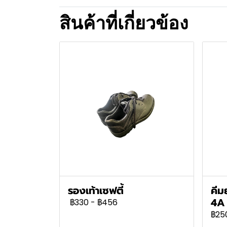
สินค้าที่เกี่ยวข้อง
รองเท้าเซฟตี้
คีม
4A
฿330
-
฿456
฿25