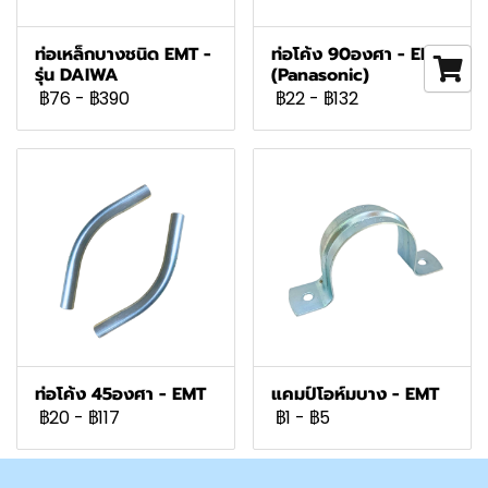
ท่อเหล็กบางชนิด EMT -
ท่อโค้ง 90องศา - EMT
รุ่น DAIWA
(Panasonic)
฿76
-
฿390
฿22
-
฿132
ท่อโค้ง 45องศา - EMT
แคมป์โอห์มบาง - EMT
฿20
-
฿117
฿1
-
฿5