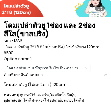
1/1
โคมเปล่าตัวยู 1ช่อง และ 2ช่อง
สีใส(ขาสปริง)
SKU : 1386
โคมเปล่าตัวยู 2*T8 สีใส(ขาสปริง) ไฟเข้า2ทาง 120cm
฿590
Option name 1
โคมเปล่าตัวยู 2*T8 สีใส(ขาสปริง) ไฟเข้า2ทาง 120cm
คำอธิบายสินค้าแบบย่อ
โคมเปล่าตัวยู (ไฟเข้า2ทาง) 120cm
หมวดหมู่:
อุปกรณ์ให้แสงสว่าง
,
โคมกันน้ำ กันฝุ่น
,
อุปกรณ์ชนิด โคมไฟ-หลอดไฟ
,
อุปกรณ์ประกอบโคมไฟ