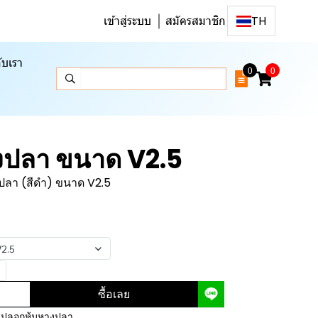
เข้าสู่ระบบ
สมัครสมาชิก
TH
ับเรา
0
0
งปลา ขนาด V2.5
ปลา (สีดำ) ขนาด V2.5
V2.5
ซื้อเลย
,
ปลอกหุ้มหางปลา
,