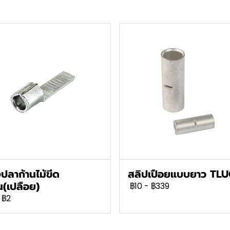
ปลาก้านไม้ขีด
สลิปเปือยแบบยาว TL
(เปลือย)
฿10
-
฿339
฿2