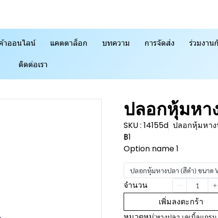
ค้าออนไลน์
แคตตาล็อก
บทความ
การจัดส่ง
ร่วมงานก
ติดต่อเรา
ปลอกหุ้มหา
SKU : 14155d
ปลอกหุ้มหาง
฿1
Option name 1
ปลอกหุ้มหางปลา (สีดำ) ขนาด 
จำนวน
เพิ่มลงตะกร้า
หมวดหมู่:
หางปลา เคเบิ้ลแกรน