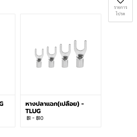
รายการ
โปรด
UG
หางปลาแฉก(เปลือย) -
TLUG
฿1
-
฿10