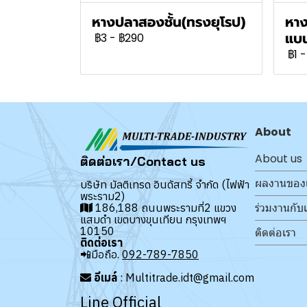
หางปลาสองชั้น(ทรงยุโรป)
หาง
แบน
฿3
-
฿290
฿1
-
About
About us
ติดต่อเรา/Contact us
ผลงานของ
บริษัท มัลติเทรด อินดัสทรี้ จำกัด (ไฟฟ้า
พระราม2)
ร่วมงานกับ
186,188 ถนนพระรามที่2 แขวง
แสมดำ เขตบางขุนเทียน กรุงเทพฯ
10150
ติดต่อเรา
ติดต่อเรา
📲มือถือ.
092-789-7850
อีเมล์
: Multitrade.idt@gmail.com
Line Official