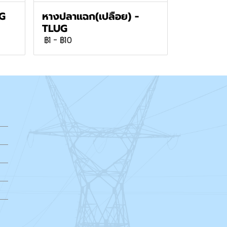
UG
หางปลาแฉก(เปลือย) -
TLUG
฿1
-
฿10