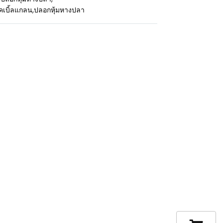
คเบิ้ลแกลน
,
ปลอกหุ้มหางปลา