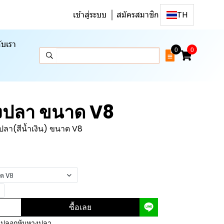
เข้าสู่ระบบ
สมัครสมาชิก
TH
ับเรา
0
0
งปลา ขนาด V8
ปลา(สีน้ำเงิน) ขนาด V8
าด V8
ซื้อเลย
,
ปลอกหุ้มหางปลา
,