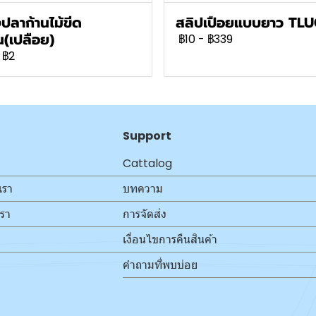
ปลาก้านไม้ขีด
สลิปเปือยแบบยาว TL
(เปลือย)
฿10
-
฿339
฿2
Support
Cattalog
เรา
บทความ
เรา
การจัดส่ง
เงื่อนไขการคืนสินค้า
คำถามที่พบบ่อย