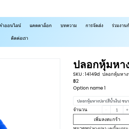
ค้าออนไลน์
แคตตาล็อก
บทความ
การจัดส่ง
ร่วมงานก
ติดต่อเรา
ปลอกหุ้มหา
SKU : 14149d
ปลอกหุ้มหาง
฿2
Option name 1
ปลอกหุ้มหางปลา(สีน้ำเงิน) ขน
จำนวน
เพิ่มลงตะกร้า
หมวดหมู่:
หางปลา เคเบิ้ลแกรน