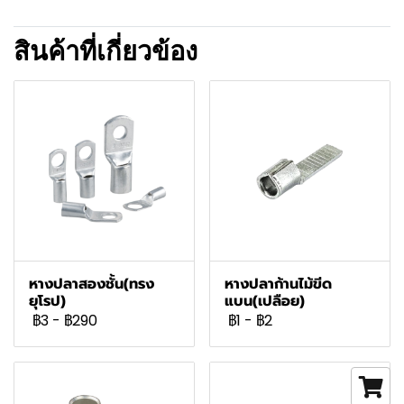
สินค้าที่เกี่ยวข้อง
หางปลาสองชั้น(ทรง
หางปลาก้านไม้ขีด
ยุโรป)
แบน(เปลือย)
฿3
-
฿290
฿1
-
฿2