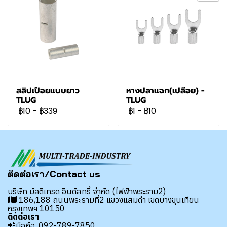
สลิปเปือยแบบยาว
หางปลาแฉก(เปลือย) -
TLUG
TLUG
฿10
-
฿339
฿1
-
฿10
ติดต่อเรา/Contact us
บริษัท มัลติเทรด อินดัสทรี้ จำกัด (ไฟฟ้าพระราม2)
186,188 ถนนพระรามที่2 แขวงแสมดำ เขตบางขุนเทียน
กรุงเทพฯ 10150
ติดต่อเรา
📲มือถือ.
092-789-7850