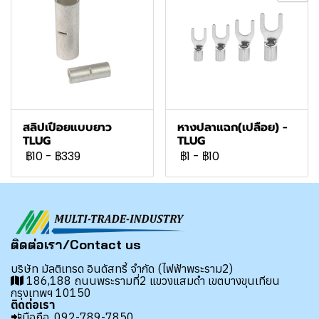
สลิปเปือยแบบยาว
หางปลาแฉก(เปลือย) -
TLUG
TLUG
฿10
-
฿339
฿1
-
฿10
ติดต่อเรา/Contact us
บริษัท มัลติเทรด อินดัสทรี้ จำกัด (ไฟฟ้าพระราม2)
186,188 ถนนพระรามที่2 แขวงแสมดำ เขตบางขุนเทียน
กรุงเทพฯ 10150
ติดต่อเรา
📲มือถือ.
092-789-7850