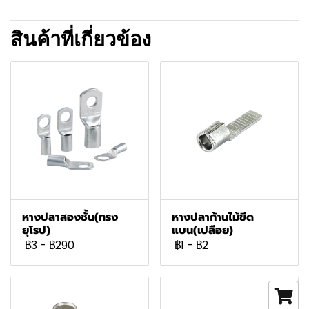
สินค้าที่เกี่ยวข้อง
หางปลาสองชั้น(ทรง
หางปลาก้านไม้ขีด
ยุโรป)
แบน(เปลือย)
฿3
-
฿290
฿1
-
฿2