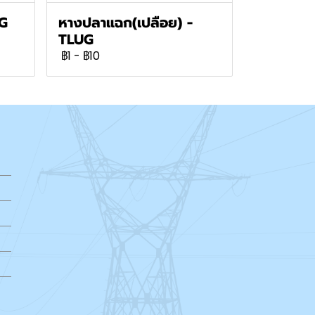
UG
หางปลาแฉก(เปลือย) -
TLUG
฿1
-
฿10