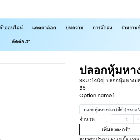
ค้าออนไลน์
แคตตาล็อก
บทความ
การจัดส่ง
ร่วมงานก
ติดต่อเรา
ปลอกหุ้มหา
SKU : 140e
ปลอกหุ้มหางปล
฿5
Option name 1
ปลอกหุ้มหางปลา (สีดำ) ขนาด 
จำนวน
เพิ่มลงตะกร้า
หมวดหมู่:
หางปลา เคเบิ้ลแกรน