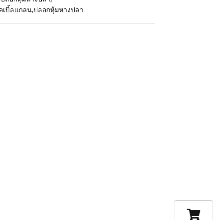
คเบิ้ลแกลน
,
ปลอกหุ้มหางปลา