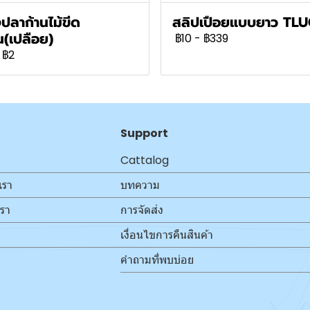
ปลาก้านไม้ขีด
สลิปเปือยแบบยาว TL
(เปลือย)
฿10
-
฿339
฿2
Support
Cattalog
เรา
บทความ
เรา
การจัดส่ง
เงื่อนไขการคืนสินค้า
คำถามที่พบบ่อย