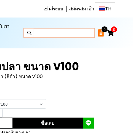
เข้าสู่ระบบ
สมัครสมาชิก
TH
ับเรา
0
0
งปลา ขนาด V100
า (สีดำ) ขนาด V100
V100
ซื้อเลย
,
ปลอกหุ้มหางปลา
,