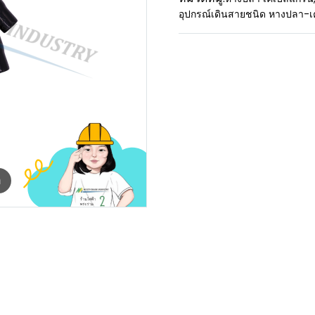
อุปกรณ์เดินสายชนิด หางปลา-เ
m