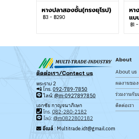
หางปลาสองชั้น(ทรงยุโรป)
หาง
แบน
฿3
-
฿290
฿1
-
About
About us
ติดต่อเรา/Contact us
ผลงานของ
พระราม 2
📲
โทร.
092-789-7850
ร่วมงานกับ
ไลน์:
@m-0927897850
ติดต่อเรา
เอกชัย กาญจนาภิเษก
โทร
.
08
2-280-2182
ไลน์:
@m0822802182
อีเมล์
: Multitrade.idt@gmail.com