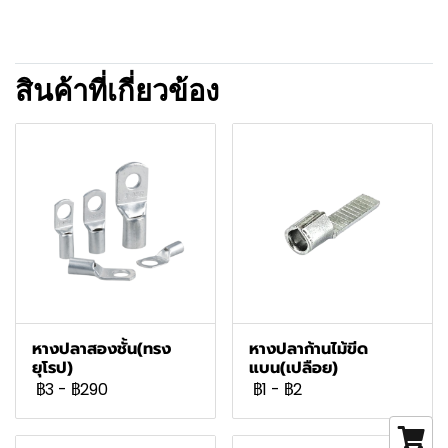
สินค้าที่เกี่ยวข้อง
หางปลาสองชั้น(ทรง
หางปลาก้านไม้ขีด
ยุโรป)
แบน(เปลือย)
฿3
-
฿290
฿1
-
฿2