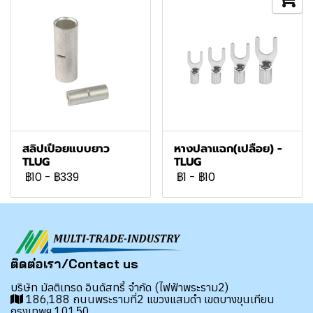
สลิปเปือยแบบยาว
หางปลาแฉก(เปลือย) -
TLUG
TLUG
฿10
-
฿339
฿1
-
฿10
ติดต่อเรา/Contact us
บริษัท มัลติเทรด อินดัสทรี้ จำกัด (ไฟฟ้าพระราม2)
186,188 ถนนพระรามที่2 แขวงแสมดำ เขตบางขุนเทียน
กรุงเทพฯ 10150