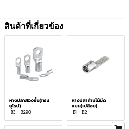
สินค้าที่เกี่ยวข้อง
หางปลาสองชั้น(ทรง
หางปลาก้านไม้ขีด
ยุโรป)
แบน(เปลือย)
฿3
-
฿290
฿1
-
฿2