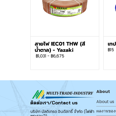
สายไฟ IEC01 THW (สี
เทป
น้ำตาล) - Yazaki
฿15
฿1,031
-
฿6,675
About
About us
ติดต่อเรา/Contact us
ผลงานของ
บริษัท มัลติเทรด อินดัสทรี้ จำกัด (ไฟฟ้า
พระราม2)