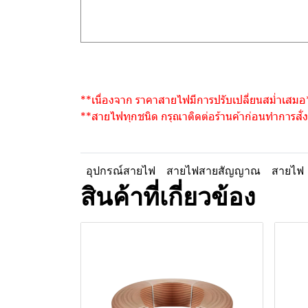
**เนื่องจาก ราคาสายไฟมีการปรับเปลี่ยนสม่ำเสมอ
**สายไฟทุกชนิด กรุณาติดต่อร้านค้าก่อนทำการสั่งซ
อุปกรณ์สายไฟ
สายไฟสายสัญญาณ
สายไฟ
สินค้าที่เกี่ยวข้อง