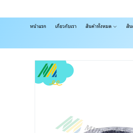
หน้าแรก
เกี่ยวกับเรา
สินค้าทั้งหมด
สิน