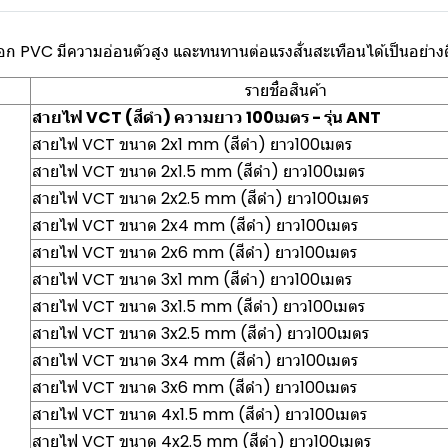
ก PVC มีความอ่อนตัวสูง และทนทานต่อแรงสั่นสะเทือนได้เป็นอย่า
รายชื่อสินค้า
สายไฟ VCT (สีดำ) ความยาว 100เมตร - รุ่น ANT
สายไฟ VCT ขนาด 2x1 mm (สีดำ) ยาว100เมตร
สายไฟ VCT ขนาด 2x1.5 mm (สีดำ) ยาว100เมตร
สายไฟ VCT ขนาด 2x2.5 mm (สีดำ) ยาว100เมตร
สายไฟ VCT ขนาด 2x4 mm (สีดำ) ยาว100เมตร
สายไฟ VCT ขนาด 2x6 mm (สีดำ) ยาว100เมตร
สายไฟ VCT ขนาด 3x1 mm (สีดำ) ยาว100เมตร
สายไฟ VCT ขนาด 3x1.5 mm (สีดำ) ยาว100เมตร
สายไฟ VCT ขนาด 3x2.5 mm (สีดำ) ยาว100เมตร
สายไฟ VCT ขนาด 3x4 mm (สีดำ) ยาว100เมตร
สายไฟ VCT ขนาด 3x6 mm (สีดำ) ยาว100เมตร
สายไฟ VCT ขนาด 4x1.5 mm (สีดำ) ยาว100เมตร
สายไฟ VCT ขนาด 4x2.5 mm (สีดำ) ยาว100เมตร