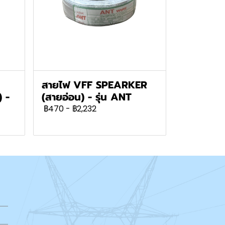
สายไฟ VFF SPEARKER
 -
(สายอ่อน) - รุ่น ANT
฿470
-
฿2,232