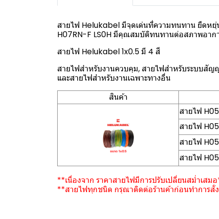
สายไฟ Helukabel มีจุดเด่นที่ความทนทาน ยืดห
H07RN-F LS0H มีคุณสมบัติทนทานต่อสภาพอากาศ ทน
สายไฟ Helukabel 1x0.5 มี 4 สี
สายไฟสำหรับงานควบคุม, สายไฟสำหรับระบบสัญญา
และสายไฟสำหรับงานเฉพาะทางอื่น
สินค้า
สายไฟ H05V
สายไฟ H05V
สายไฟ H05V
สายไฟ H05V
**เนื่องจาก ราคาสายไฟมีการปรับเปลี่ยนสม่ำเสมอ
**สายไฟทุกชนิด กรุณาติดต่อร้านค้าก่อนทำการสั่งซ