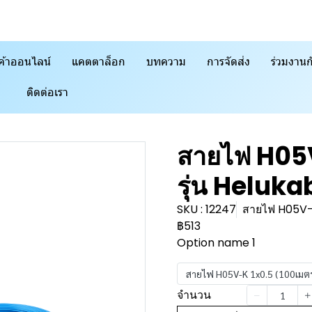
ค้าออนไลน์
แคตตาล็อก
บทความ
การจัดส่ง
ร่วมงานก
ติดต่อเรา
สายไฟ H05
รุ่น Heluka
SKU : 12247
สายไฟ H05V-K
฿513
Option name 1
สายไฟ H05V-K 1x0.5 (100เมตร)
จำนวน