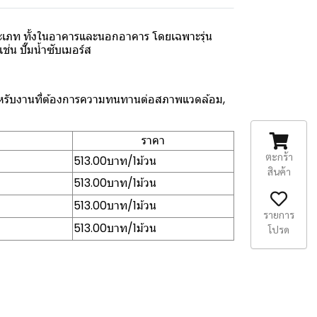
เภท ทั้งในอาคารและนอกอาคาร โดยเฉพาะรุ่น
น ปั๊มน้ำซับเมอร์ส
ำหรับงานที่ต้องการความทนทานต่อสภาพแวดล้อม,
ราคา
ตะกร้า
513.00บาท/1ม้วน
สินค้า
513.00บาท/1ม้วน
513.00บาท/1ม้วน
รายการ
513.00บาท/1ม้วน
โปรด