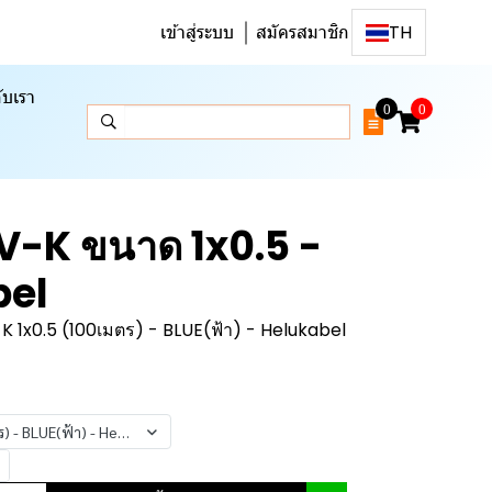
เข้าสู่ระบบ
สมัครสมาชิก
TH
ับเรา
0
0
V-K ขนาด 1x0.5 -
bel
 1x0.5 (100เมตร) - BLUE(ฟ้า) - Helukabel
 - BLUE(ฟ้า) - Helukabel