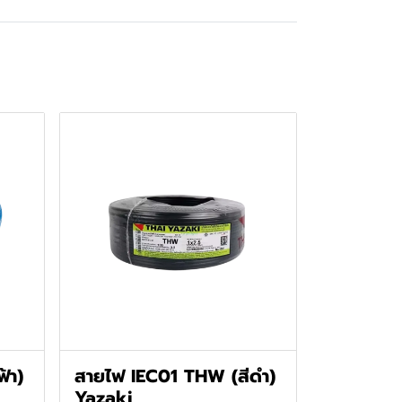
้า)
สายไฟ IEC01 THW (สีดำ)
Yazaki