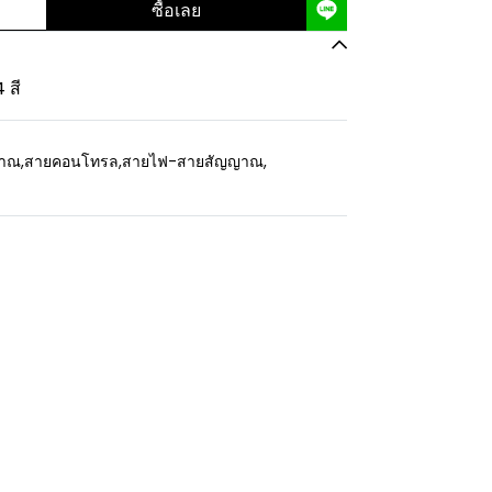
ซื้อเลย
 สี
ญาณ
,
สายคอนโทรล
,
สายไฟ-สายสัญญาณ
,