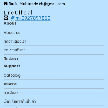
อีเมล์
: Multitrade.idt@gmail.com
Line Official
:
@m-0927897850
About
About us
ผลงานของเรา
ร่วมงานกับเรา
ติดต่อเรา
Support
Cattalog
บทความ
การจัดส่ง
เงื่อนไขการคืนสินค้า