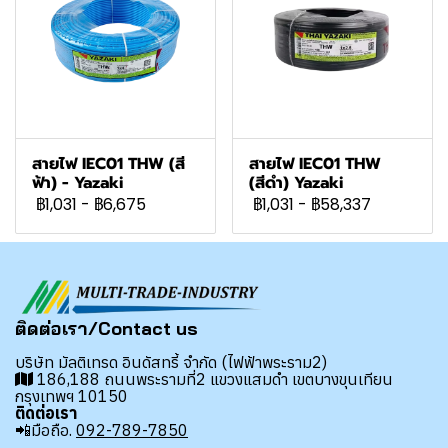
สายไฟ IEC01 THW (สี
สายไฟ IEC01 THW
ฟ้า) - Yazaki
(สีดำ) Yazaki
฿1,031
-
฿6,675
฿1,031
-
฿58,337
ติดต่อเรา/Contact us
บริษัท มัลติเทรด อินดัสทรี้ จำกัด (ไฟฟ้าพระราม2)
186,188 ถนนพระรามที่2 แขวงแสมดำ เขตบางขุนเทียน
กรุงเทพฯ 10150
ติดต่อเรา
📲มือถือ.
092-789-7850