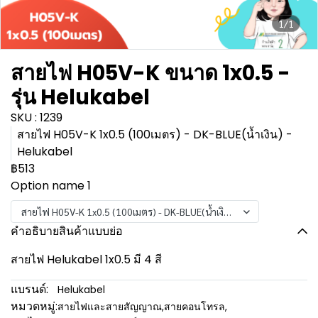
1/1
สายไฟ H05V-K ขนาด 1x0.5 -
รุ่น Helukabel
SKU : 1239
สายไฟ H05V-K 1x0.5 (100เมตร) - DK-BLUE(น้ำเงิน) -
Helukabel
฿513
Option name 1
สายไฟ H05V-K 1x0.5 (100เมตร) - DK-BLUE(น้ำเงิน) - Helukabel
คำอธิบายสินค้าแบบย่อ
สายไฟ Helukabel 1x0.5 มี 4 สี
แบรนด์:
Helukabel
หมวดหมู่:
สายไฟและสายสัญญาณ
,
สายคอนโทรล
,