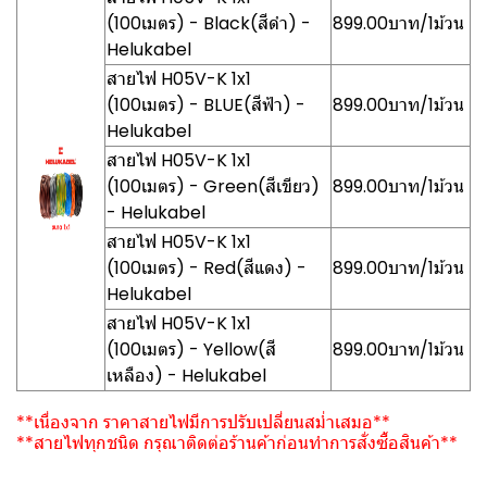
(100เมตร) - Black(สีดำ) -
899.00บาท/1ม้วน
Helukabel
สายไฟ H05V-K 1x1
(100เมตร) - BLUE(สีฟ้า) -
899.00บาท/1ม้วน
Helukabel
สายไฟ H05V-K 1x1
(100เมตร) - Green(สีเขียว)
899.00บาท/1ม้วน
- Helukabel
สายไฟ H05V-K 1x1
(100เมตร) - Red(สีแดง) -
899.00บาท/1ม้วน
Helukabel
สายไฟ H05V-K 1x1
(100เมตร) - Yellow(สี
899.00บาท/1ม้วน
เหลือง) - Helukabel
**เนื่องจาก ราคาสายไฟมีการปรับเปลี่ยนสม่ำเสมอ**
**สายไฟทุกชนิด กรุณาติดต่อร้านค้าก่อนทำการสั่งซื้อสินค้า**