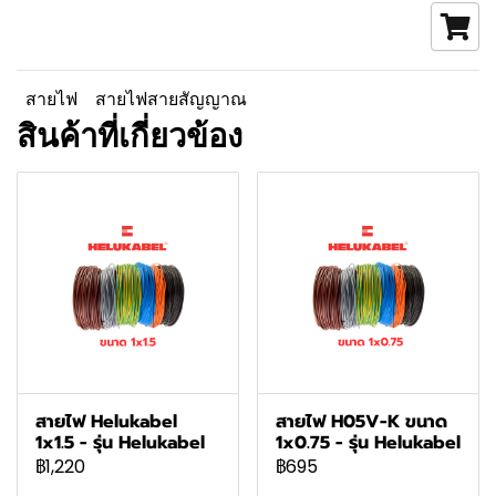
สายไฟ
สายไฟสายสัญญาณ
สินค้าที่เกี่ยวข้อง
สายไฟ Helukabel
สายไฟ H05V-K ขนาด
1x1.5 - รุ่น Helukabel
1x0.75 - รุ่น Helukabel
฿1,220
฿695