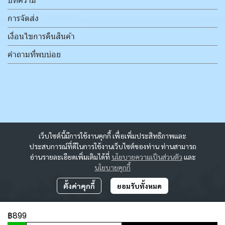
บทความ
การจัดส่ง
เงื่อนไขการคืนสินค้า
คำถามที่พบบ่อย
เว็บไซต์นี้มีการใช้งานคุกกี้ เพื่อเพิ่มประสิทธิภาพและ
ประสบการณ์ที่ดีในการใช้งานเว็บไซต์ของท่าน ท่านสามารถ
อ่านรายละเอียดเพิ่มเติมได้ที่
นโยบายความเป็นส่วนตัว
และ
นโยบายคุกกี้
ตั้งค่าคุกกี้
ยอมรับทั้งหมด
฿899
ผู้เข้าชมวันนี้
3,812