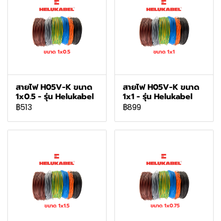
สายไฟ H05V-K ขนาด
สายไฟ H05V-K ขนาด
1x0.5 - รุ่น Helukabel
1x1 - รุ่น Helukabel
฿513
฿899