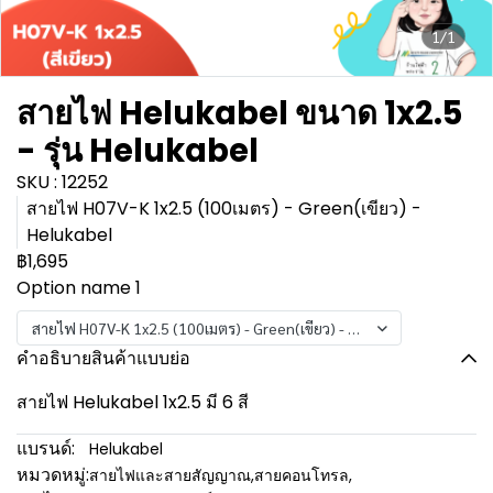
1/1
สายไฟ Helukabel ขนาด 1x2.5
- รุ่น Helukabel
SKU : 12252
สายไฟ H07V-K 1x2.5 (100เมตร) - Green(เขียว) -
Helukabel
฿1,695
Option name 1
สายไฟ H07V-K 1x2.5 (100เมตร) - Green(เขียว) - Helukabel
คำอธิบายสินค้าแบบย่อ
สายไฟ Helukabel 1x2.5 มี 6 สี
แบรนด์:
Helukabel
หมวดหมู่:
สายไฟและสายสัญญาณ
,
สายคอนโทรล
,