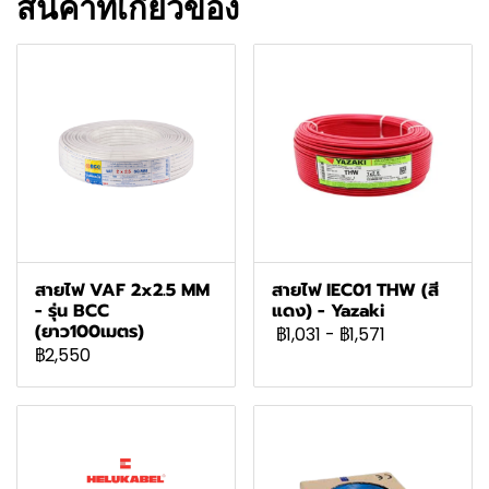
สินค้าที่เกี่ยวข้อง
สายไฟ VAF 2x2.5 MM
สายไฟ IEC01 THW (สี
- รุ่น BCC
แดง) - Yazaki
(ยาว100เมตร)
฿1,031
-
฿1,571
฿2,550