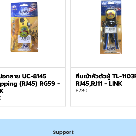
มปอกสาย UC-8145
คีมเข้าหัวตัวผู้ TL-1103
ipping (RJ45) RG59 -
RJ45,RJ11 - LINK
NK
฿780
0
Support