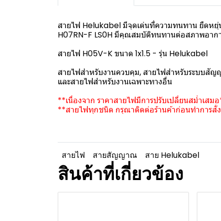
สายไฟ Helukabel มีจุดเด่นที่ความทนทาน ยืดห
H07RN-F LS0H มีคุณสมบัติทนทานต่อสภาพอากาศ ทน
สายไฟ H05V-K ขนาด 1x1.5 - รุ่น Helukabel
สายไฟสำหรับงานควบคุม, สายไฟสำหรับระบบสัญญา
และสายไฟสำหรับงานเฉพาะทางอื่น
**เนื่องจาก ราคาสายไฟมีการปรับเปลี่ยนสม่ำเสมอ
**สายไฟทุกชนิด กรุณาติดต่อร้านค้าก่อนทำการสั่งซ
สายไฟ
สายสัญญาณ
สาย Helukabel
สินค้าที่เกี่ยวข้อง