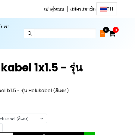
เข้าสู่ระบบ
สมัครสมาชิก
TH
ับเรา
0
0
abel 1x1.5 - รุ่น
 1x1.5 - รุ่น Helukabel (สีแดง)
elukabel (สีแดง)