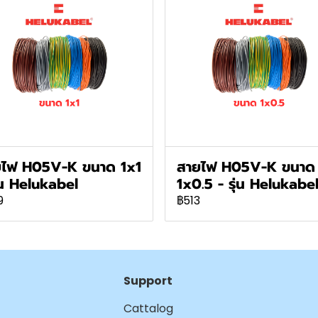
ยไฟ H05V-K ขนาด 1x1
สายไฟ H05V-K ขนาด
ุ่น Helukabel
1x0.5 - รุ่น Helukabe
9
฿513
Support
Cattalog