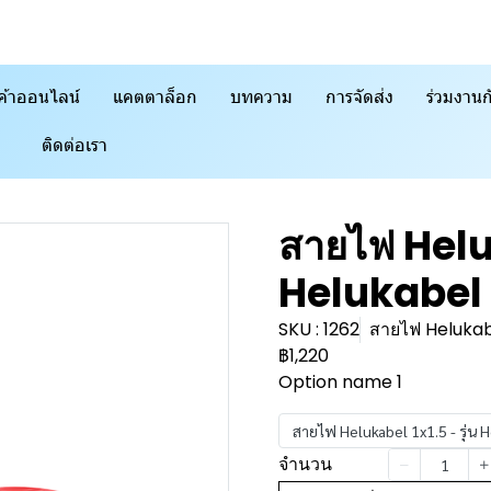
ค้าออนไลน์
แคตตาล็อก
บทความ
การจัดส่ง
ร่วมงานก
ติดต่อเรา
สายไฟ Heluk
Helukabel
SKU : 1262
สายไฟ Helukabel
฿1,220
Option name 1
สายไฟ Helukabel 1x1.5 - รุ่น H
จำนวน