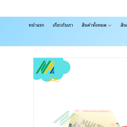
หน้าแรก
เกี่ยวกับเรา
สินค้าทั้งหมด
สิน