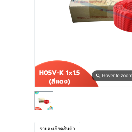
⚲
Hover to zoo
รายละเอียดสินค้า