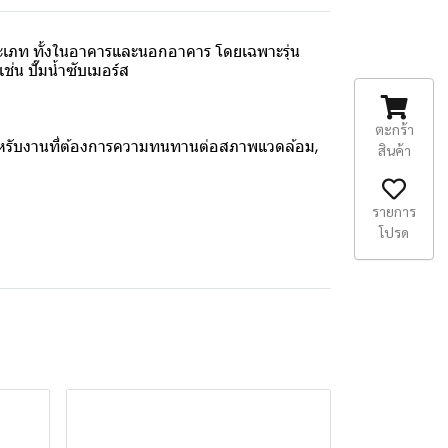
เภท ทั้งในอาคารและนอกอาคาร โดยเฉพาะรุ่น
น ปั๊มน้ำซับเมอร์ส
ตะกร้า
ำหรับงานที่ต้องการความทนทานต่อสภาพแวดล้อม,
สินค้า
รายการ
โปรด