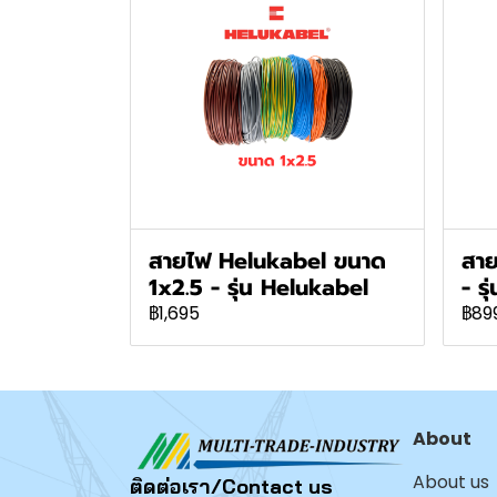
สายไฟ Helukabel ขนาด
สา
1x2.5 - รุ่น Helukabel
- ร
฿1,695
฿89
About
About us
ติดต่อเรา/Contact us