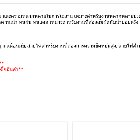
ยุ่น และความหลากหลายในการใช้งาน เหมาะสำหรับงานหลากหลายประ
น้ำ ทนฝน ทนแดด เหมาะสำหรับงานที่ต้องสัมผัสกับน้ำบ่อยครั้ง เช่
ณเตือนภัย, สายไฟสำหรับงานที่ต้องการความยืดหยุ่นสูง, สายไฟส
**
ื้อสินค้า**