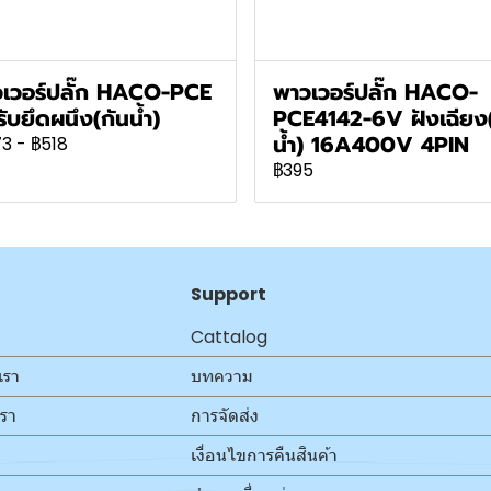
เวอร์ปลั๊ก HACO-PCE
พาวเวอร์ปลั๊ก HACO-
รับยึดผนึง(กันน้ำ)
PCE4142-6V ฝังเฉียง
น้ำ) 16A400V 4PIN
73
-
฿518
฿395
Support
Cattalog
เรา
บทความ
เรา
การจัดส่ง
เงื่อนไขการคืนสินค้า