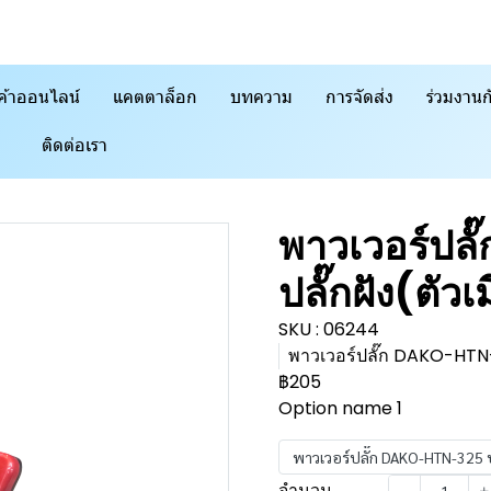
ค้าออนไลน์
แคตตาล็อก
บทความ
การจัดส่ง
ร่วมงานก
ติดต่อเรา
พาวเวอร์ปล
ปลั๊กฝัง(ตั
SKU : 06244
พาวเวอร์ปลั๊ก DAKO-HTN-
฿205
Option name 1
พาวเวอร์ปลั๊ก DAKO-HTN-325 ป
จำนวน