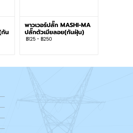
พาวเวอร์ปลั๊ก MASHI-MA
(กัน
ปลั๊กตัวเมียลอย(กันฝุ่น)
฿125
-
฿250