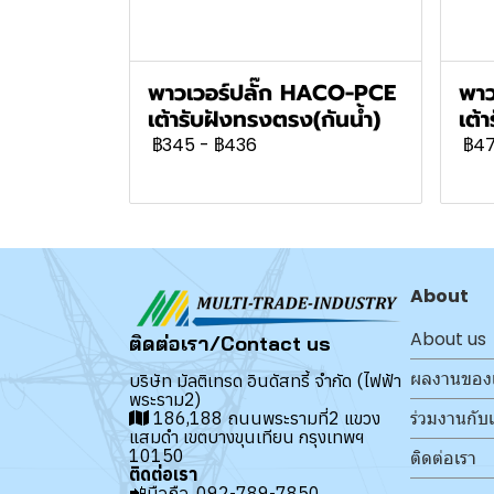
พาวเวอร์ปลั๊ก HACO-PCE
พาว
เต้ารับฝังทรงตรง(กันน้ำ)
เต้า
฿345
-
฿436
฿4
About
About us
ติดต่อเรา/Contact us
ผลงานของ
บริษัท มัลติเทรด อินดัสทรี้ จำกัด (ไฟฟ้า
พระราม2)
ร่วมงานกับ
186,188 ถนนพระรามที่2 แขวง
แสมดำ เขตบางขุนเทียน กรุงเทพฯ
10150
ติดต่อเรา
ติดต่อเรา
📲มือถือ.
092-789-7850