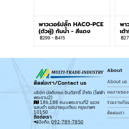
พาวเวอร์ปลั๊ก HACO-PCE
พาว
(ตัวผู้) กันน้ำ - สีแดง
เต้า
฿299
-
฿415
฿27
About
About us
ติดต่อเรา/Contact us
ผลงานของ
บริษัท มัลติเทรด อินดัสทรี้ จำกัด (ไฟฟ้า
พระราม2)
ร่วมงานกับ
186,188 ถนนพระรามที่2 แขวง
แสมดำ เขตบางขุนเทียน กรุงเทพฯ
10150
ติดต่อเรา
ติดต่อเรา
📲มือถือ.
092-789-7850