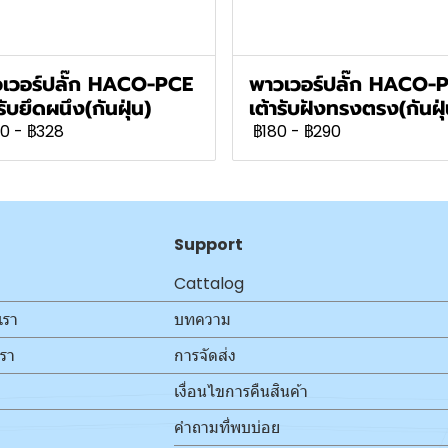
เวอร์ปลั๊ก HACO-PCE
พาวเวอร์ปลั๊ก HACO-
รับยึดผนึง(กันฝุ่น)
เต้ารับฝังทรงตรง(กันฝุ่
0
-
฿328
฿180
-
฿290
Support
Cattalog
เรา
บทความ
เรา
การจัดส่ง
เงื่อนไขการคืนสินค้า
คำถามที่พบบ่อย