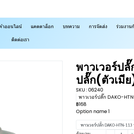
ค้าออนไลน์
แคตตาล็อก
บทความ
การจัดส่ง
ร่วมงานก
ติดต่อเรา
พาวเวอร์ปล
ปลั๊ก(ตัวเม
SKU : 06240
พาวเวอร์ปลั๊ก DAKO-HTN-1
฿168
Option name 1
พาวเวอร์ปลั๊ก DAKO-HTN-113 ป
จำนวน