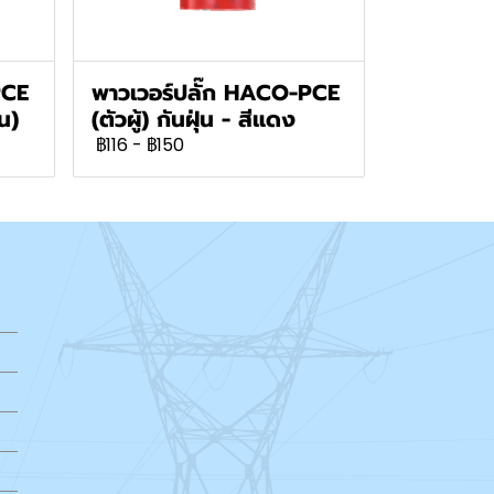
PCE
พาวเวอร์ปลั๊ก HACO-PCE
น)
(ตัวผู้) กันฝุ่น - สีแดง
฿116
-
฿150