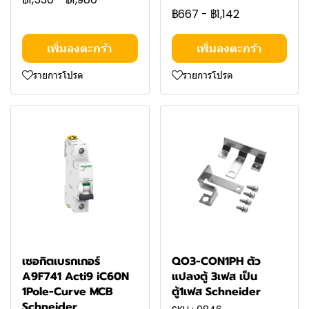
฿667
-
฿1,142
เพิ่มลงตะกร้า
เพิ่มลงตะกร้า
รายการโปรด
รายการโปรด
เซอกิตเบรกเกอร์
QO3-CON1PH ตัว
A9F741 Acti9 iC60N
แปลงตู้ 3เฟส เป็น
1Pole-Curve MCB
ตู้1เฟส Schneider
Schneider