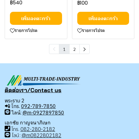
฿540
฿100
เพิ่มลงตะกร้า
เพิ่มลงตะกร้า
รายการโปรด
รายการโปรด
1
2
ติดต่อเรา/Contact us
พระราม 2
📲
โทร.
092-789-7850
ไลน์:
@m-0927897850
เอกชัย กาญจนาภิเษก
โทร
.
08
2-280-2182
ไลน์:
@m0822802182