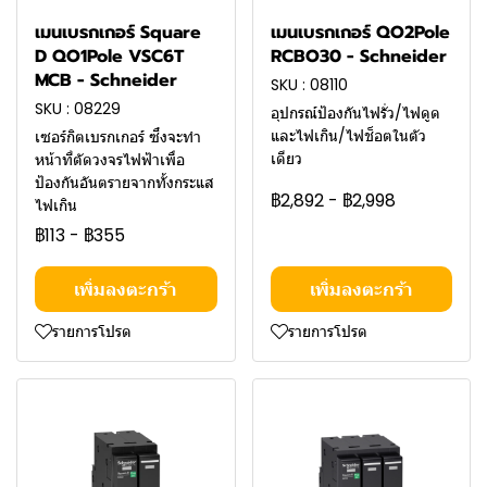
เมนเบรกเกอร์ Square
เมนเบรกเกอร์ QO2Pole
D QO1Pole VSC6T
RCBO30 - Schneider
MCB - Schneider
SKU : 08110
SKU : 08229
อุปกรณ์ป้องกันไฟรั่ว/ไฟดูด
และไฟเกิน/ไฟช็อตในตัว
เซอร์กิตเบรกเกอร์ ซึ่งจะทำ
เดียว
หน้าที่ตัดวงจรไฟฟ้าเพื่อ
ป้องกันอันตรายจากทั้งกระแส
฿2,892
-
฿2,998
ไฟเกิน
฿113
-
฿355
เพิ่มลงตะกร้า
เพิ่มลงตะกร้า
รายการโปรด
รายการโปรด