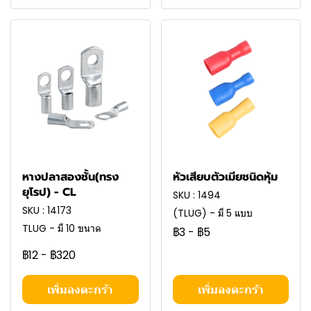
หางปลาสองชั้น(ทรง
หัวเสียบตัวเมียชนิดหุ้ม
ยุโรป) - CL
SKU : 1494
SKU : 14173
(TLUG) - มี 5 แบบ
TLUG - มี 10 ขนาด
฿3
-
฿5
฿12
-
฿320
เพิ่มลงตะกร้า
เพิ่มลงตะกร้า