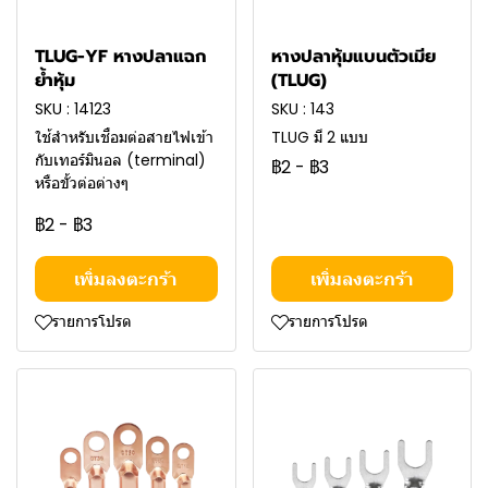
TLUG-YF หางปลาแฉก
หางปลาหุ้มแบนตัวเมีย
ย้ำหุ้ม
(TLUG)
SKU : 14123
SKU : 143
ใช้สำหรับเชื่อมต่อสายไฟเข้า
TLUG มี 2 แบบ
กับเทอร์มินอล (terminal)
฿2
-
฿3
หรือขั้วต่อต่างๆ
฿2
-
฿3
เพิ่มลงตะกร้า
เพิ่มลงตะกร้า
รายการโปรด
รายการโปรด