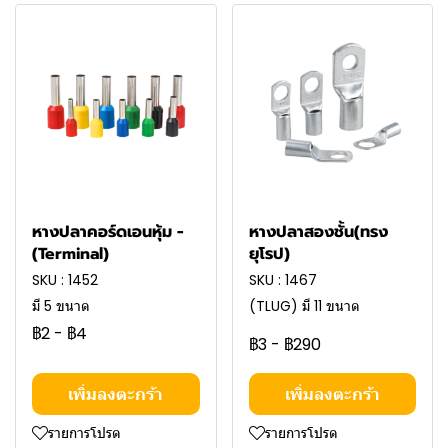
หางปลาคอร์ดเอนหุ้ม -
หางปลาสองชั้น(ทรง
(Terminal)
ยุโรป)
SKU : 1452
SKU : 1467
มี 5 ขนาด
(TLUG) มี 11 ขนาด
฿2
-
฿4
฿3
-
฿290
เพิ่มลงตะกร้า
เพิ่มลงตะกร้า
รายการโปรด
รายการโปรด