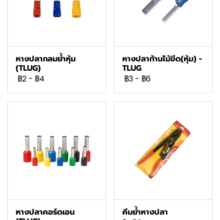
หางปลากลมย้ำหุ้ม
หางปลาก้านไม้ขีด(หุ้ม) -
(TLUG)
TLUG
฿2
-
฿4
฿3
-
฿6
หางปลาคอร์ดเอน
คีมย้ำหางปลา