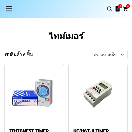
0
0
ไทม์เมอร์
พบสินค้า 6 ชิ้น
ความน่าสนใจ
TB178NE5T TIMER
KG316T-II TIMER