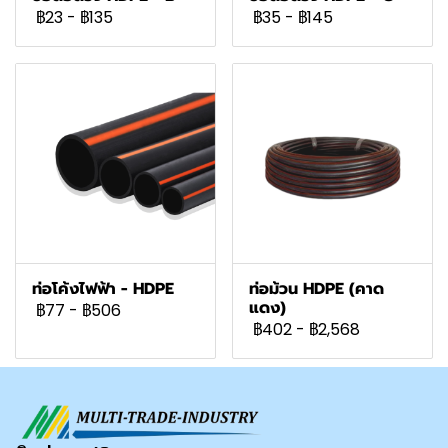
฿23
-
฿135
฿35
-
฿145
ท่อโค้งไฟฟ้า - HDPE
ท่อม้วน HDPE (คาด
แดง)
฿77
-
฿506
฿402
-
฿2,568