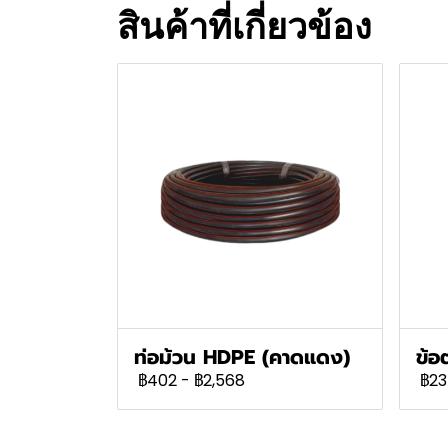
สินค้าที่เกี่ยวข้อง
ท่อม้วน HDPE (คาดแดง)
ข้อ
฿402
-
฿2,568
฿23