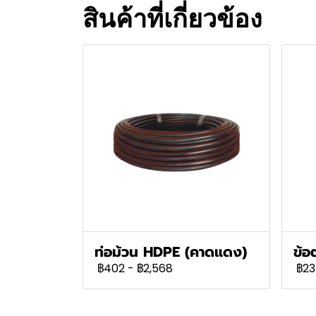
สินค้าที่เกี่ยวข้อง
ท่อม้วน HDPE (คาดแดง)
ข้อ
฿402
-
฿2,568
฿23