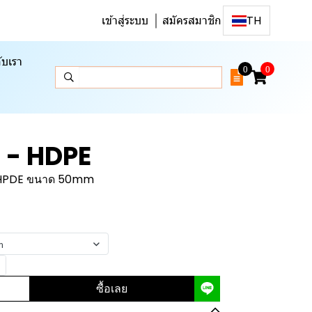
เข้าสู่ระบบ
สมัครสมาชิก
TH
ับเรา
0
0
า - HDPE
า HPDE ขนาด 50mm
m
ซื้อเลย