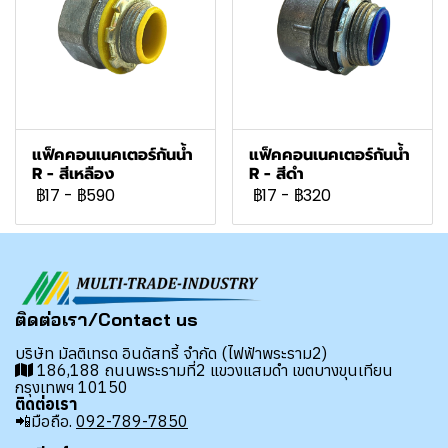
แฟ็คคอนเนคเตอร์กันน้ำ
แฟ็คคอนเนคเตอร์กันน้ำ
R - สีเหลือง
R - สีดำ
฿17
-
฿590
฿17
-
฿320
ติดต่อเรา/Contact us
บริษัท มัลติเทรด อินดัสทรี้ จำกัด (ไฟฟ้าพระราม2)
186,188 ถนนพระรามที่2 แขวงแสมดำ เขตบางขุนเทียน
กรุงเทพฯ 10150
ติดต่อเรา
📲มือถือ.
092-789-7850