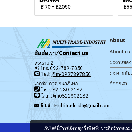
฿170
-
฿2,050
฿5
About
About us
ติดต่อเรา/Contact us
ผลงานของ
พระราม 2
📲
โทร.
092-789-7850
ร่วมงานกับ
ไลน์:
@m-0927897850
ติดต่อเรา
เอกชัย กาญจนาภิเษก
โทร
.
08
2-280-2182
ไลน์:
@m0822802182
อีเมล์
: Multitrade.idt@gmail.com
เว็บไซต์นี้มีการใช้งานคุกกี้ เพื่อเพิ่มประสิทธิภาพ