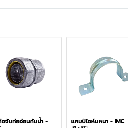
ต่อจับท่ออ่อนกันน้ำ -
แคมป์โอห์มหนา - IMC
C
฿1
-
฿12