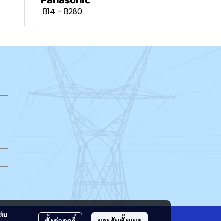
฿14
-
฿280
ติม
ตั้งค่าคุกกี้
ยอมรับทั้งหมด