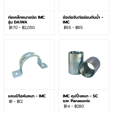
ท่อเหล็กหนาชนิด IMC
ข้อต่อจับท่ออ่อนกันน้ำ -
รุ่น DAIWA
IMC
฿170
-
฿2,050
฿55
-
฿85
แคมป์โอห์มหนา - IMC
IMC คุปปิ้งหนา - SC
และ Panasonic
฿1
-
฿12
฿14
-
฿280