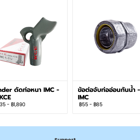
der ดัดท่อหนา IMC -
ข้อต่อจับท่ออ่อนกันน้ำ -
น KCE
IMC
035
-
฿1,890
฿55
-
฿85
Support