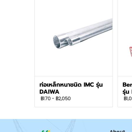
ท่อเหล็กหนาชนิด IMC รุ่น
Ben
DAIWA
รุ่
฿170
-
฿2,050
฿1,
About