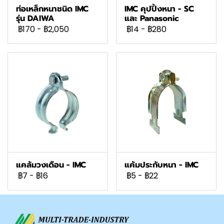
ท่อเหล็กหนาชนิด IMC
IMC คุปปิ้งหนา - SC
รุ่น DAIWA
และ Panasonic
฿170
-
฿2,050
฿14
-
฿280
แคล้มวงเดือน - IMC
แค้มประกับหนา - IMC
฿7
-
฿16
฿5
-
฿22