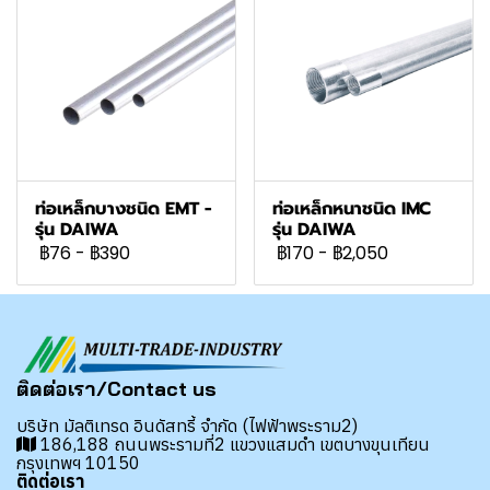
ท่อเหล็กบางชนิด EMT -
ท่อเหล็กหนาชนิด IMC
รุ่น DAIWA
รุ่น DAIWA
฿76
-
฿390
฿170
-
฿2,050
ติดต่อเรา/Contact us
บริษัท มัลติเทรด อินดัสทรี้ จำกัด (ไฟฟ้าพระราม2)
186,188 ถนนพระรามที่2 แขวงแสมดำ เขตบางขุนเทียน
กรุงเทพฯ 10150
ติดต่อเรา