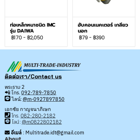
ท่อเหล็กหนาชนิด IMC
ฮับคอนเนคเตอร์ เกลียว
รุ่น DAIWA
นอก
฿170
-
฿2,050
฿79
-
฿390
ติดต่อเรา/Contact us
พระราม 2
📲
โทร.
092-789-7850
ไลน์:
@m-0927897850
เอกชัย กาญจนาภิเษก
โทร
.
08
2-280-2182
ไลน์:
@m0822802182
อีเมล์
: Multitrade.idt@gmail.com
About