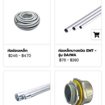
ท่ออ่อนเหล็ก
ท่อเหล็กบางชนิด EMT -
รุ่น DAIWA
฿246
-
฿470
฿76
-
฿390